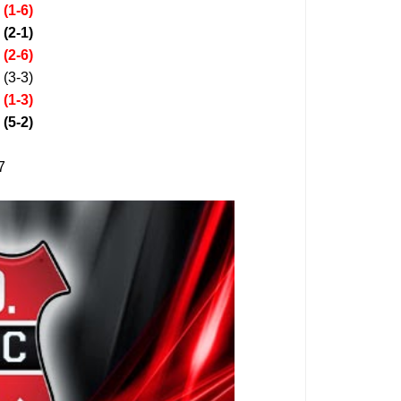
.
(1-6)
.
(2-1)
.
(2-6)
 (3-3)
.
(1-3)
.
(5-2)
7