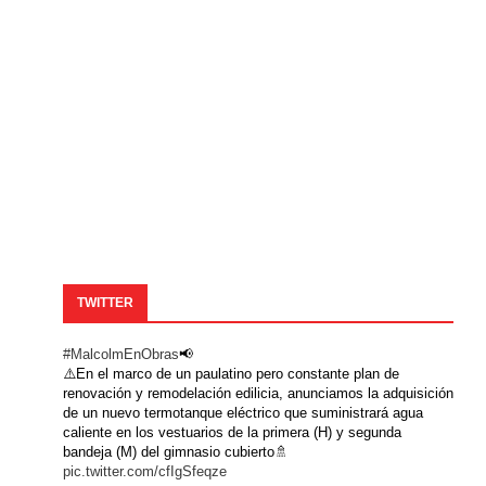
TWITTER
#MalcolmEnObras
📢
⚠️En el marco de un paulatino pero constante plan de
renovación y remodelación edilicia, anunciamos la adquisición
de un nuevo termotanque eléctrico que suministrará agua
caliente en los vestuarios de la primera (H) y segunda
bandeja (M) del gimnasio cubierto🚿
pic.twitter.com/cfIgSfeqze