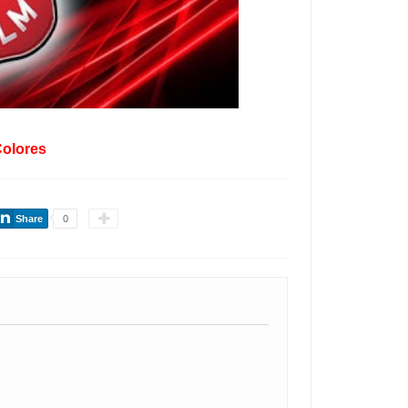
olores
Share
0