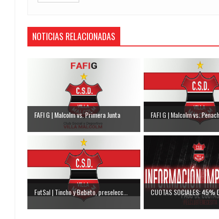
NOTICIAS RELACIONADAS
FAFI G | Malcolm vs. Primera Junta
FAFI G | Malcolm vs. Penac
FutSal | Tincho y Bebeto, preselecc...
CUOTAS SOCIALES: 45% 