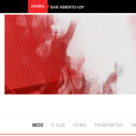
AHORA
BAR ABIERTO #29*
COMUNICADO OFICIAL
HASTA SIEMPRE, QUERIDO ANTONIO
🎟️RIFA TRICOLOR | GANADORES🎟️
☀️¡LLEGÓ LA COLONIA DE MALCOLM!💦
INICIO
EL CLUB
FÚTBOL
POLIDEPORTIVO
TA