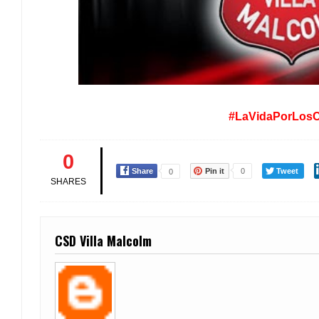
#LaVidaPorLosC
0
Share
Pin it
0
Tweet
0
SHARES
CSD Villa Malcolm