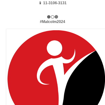
📱 11-3106-3131
⚫⚪🔴
#Malcolm2024