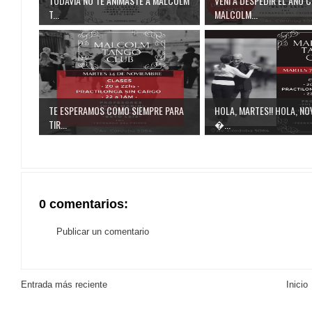
TODAVÍA NO TE ANIMASTE A MALCOLM
VENI A DESPEDIR EL AÑO 
T...
MALCOLM...
TE ESPERAMOS COMO SIEMPRE PARA
HOLA, MARTES!! HOLA, NOV
TIR...
...
0 comentarios:
Publicar un comentario
Entrada más reciente
Inicio