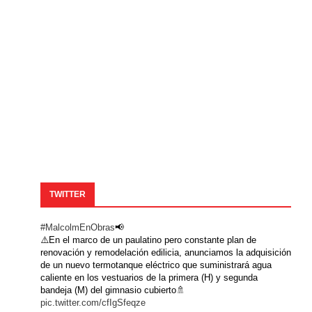
TWITTER
#MalcolmEnObras
📢
⚠️En el marco de un paulatino pero constante plan de
renovación y remodelación edilicia, anunciamos la adquisición
de un nuevo termotanque eléctrico que suministrará agua
caliente en los vestuarios de la primera (H) y segunda
bandeja (M) del gimnasio cubierto🚿
pic.twitter.com/cfIgSfeqze