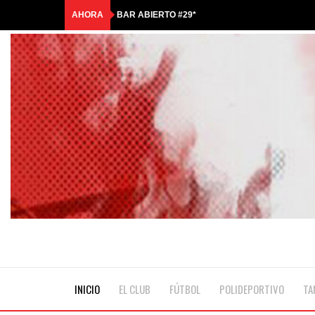
AHORA
BAR ABIERTO #29*
COMUNICADO OFICIAL
HASTA SIEMPRE, QUERIDO ANTONIO
🎟️RIFA TRICOLOR | GANADORES🎟️
☀️¡LLEGÓ LA COLONIA DE MALCOLM!💦
INICIO
EL CLUB
FÚTBOL
POLIDEPORTIVO
TA