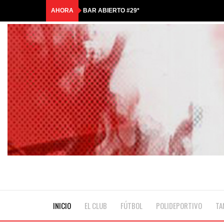
AHORA
BAR ABIERTO #29*
COMUNICADO OFICIAL
HASTA SIEMPRE, QUERIDO ANTONIO
🎟️RIFA TRICOLOR | GANADORES🎟️
☀️¡LLEGÓ LA COLONIA DE MALCOLM!💦
INICIO
EL CLUB
FÚTBOL
POLIDEPORTIVO
TA