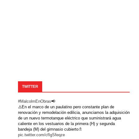
TWITTER
#MalcolmEnObras
📢
⚠️En el marco de un paulatino pero constante plan de
renovación y remodelación edilicia, anunciamos la adquisición
de un nuevo termotanque eléctrico que suministrará agua
caliente en los vestuarios de la primera (H) y segunda
bandeja (M) del gimnasio cubierto🚿
pic.twitter.com/cfIgSfeqze