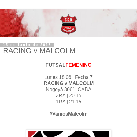
15 de junio de 2018
RACING v MALCOLM
FUTSAL
FEMENINO
Lunes 18.06 | Fecha 7
RACING v MALCOLM
Nogoyá 3061, CABA
3RA | 20.15
1RA | 21.15
#VamosMalcolm