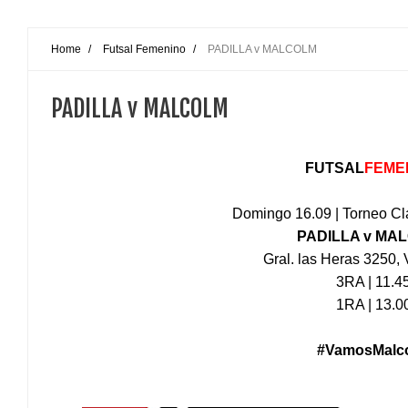
Home
/
Futsal Femenino
/
PADILLA v MALCOLM
PADILLA v MALCOLM
FUTSAL
FEME
Domingo 16.09 | Torneo Cl
PADILLA v MA
Gral. las Heras 3250, V
3RA | 11.4
1RA | 13.0
#VamosMalc