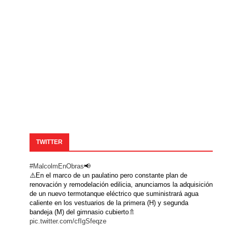
TWITTER
#MalcolmEnObras
📢
⚠️En el marco de un paulatino pero constante plan de
renovación y remodelación edilicia, anunciamos la adquisición
de un nuevo termotanque eléctrico que suministrará agua
caliente en los vestuarios de la primera (H) y segunda
bandeja (M) del gimnasio cubierto🚿
pic.twitter.com/cfIgSfeqze