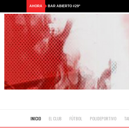
AHORA
BAR ABIERTO #29*
COMUNICADO OFICIAL
HASTA SIEMPRE, QUERIDO ANTONIO
🎟️RIFA TRICOLOR | GANADORES🎟️
☀️¡LLEGÓ LA COLONIA DE MALCOLM!💦
INICIO
EL CLUB
FÚTBOL
POLIDEPORTIVO
TA