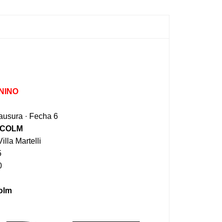
NINO
ausura · Fecha 6
LCOLM
illa Martelli
5
0
olm