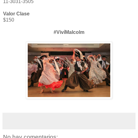
11-3031-3505
Valor Clase
$150
#VivíMalcolm
No hay comentarios: