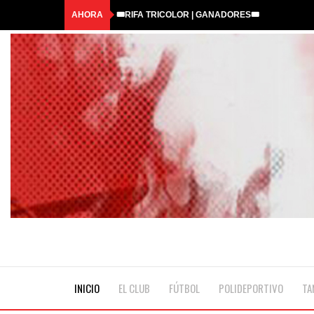
AHORA
🎟️RIFA TRICOLOR | GANADORES🎟️
☀️¡LLEGÓ LA COLONIA DE MALCOLM!💦
BAR ABIERTO #29*
COMUNICADO OFICIAL
HASTA SIEMPRE, QUERIDO ANTONIO
INICIO
EL CLUB
FÚTBOL
POLIDEPORTIVO
TA