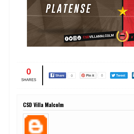
0
Share
Pin it
0
Tweet
0
SHARES
CSD Villa Malcolm