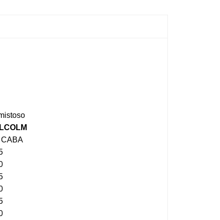
mistoso
ALCOLM
1, CABA
5
0
5
0
5
0