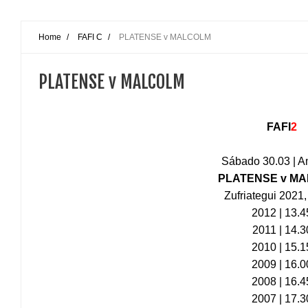
Home
/
FAFI C
/
PLATENSE v MALCOLM
PLATENSE v MALCOLM
FAFI
2
Sábado 30.03 | A
PLATENSE v M
Zufriategui 202
2012 | 13.4
2011 | 14.3
2010 | 15.1
2009 | 16.0
2008 | 16.4
2007 | 17.3