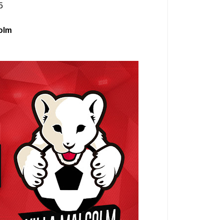
5
olm