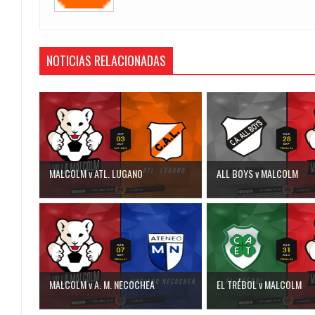
NOTICIAS RELACIONADAS
MALCOLM v ATL. LUGANO
ALL BOYS v MALCOLM
MALCOLM v A. M. NECOCHEA
EL TRÉBOL v MALCOLM