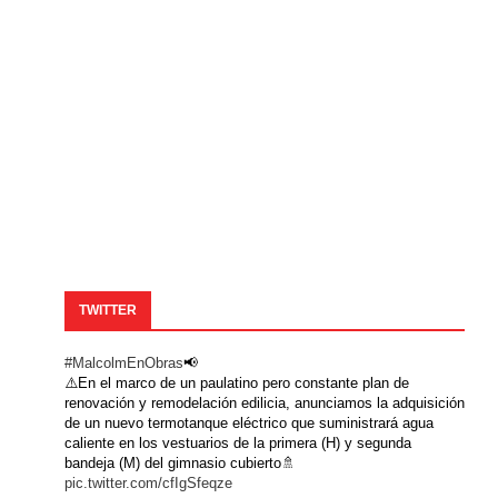
TWITTER
#MalcolmEnObras
📢
⚠️En el marco de un paulatino pero constante plan de
renovación y remodelación edilicia, anunciamos la adquisición
de un nuevo termotanque eléctrico que suministrará agua
caliente en los vestuarios de la primera (H) y segunda
bandeja (M) del gimnasio cubierto🚿
pic.twitter.com/cfIgSfeqze