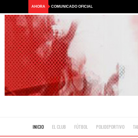
AHORA
COMUNICADO OFICIAL
HASTA SIEMPRE, QUERIDO ANTONIO
🎟️RIFA TRICOLOR | GANADORES🎟️
☀️¡LLEGÓ LA COLONIA DE MALCOLM!💦
BAR ABIERTO #29*
INICIO
EL CLUB
FÚTBOL
POLIDEPORTIVO
TA