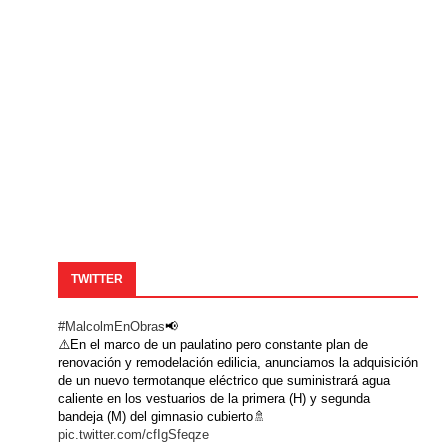
TWITTER
#MalcolmEnObras
📢
⚠️En el marco de un paulatino pero constante plan de
renovación y remodelación edilicia, anunciamos la adquisición
de un nuevo termotanque eléctrico que suministrará agua
caliente en los vestuarios de la primera (H) y segunda
bandeja (M) del gimnasio cubierto🚿
pic.twitter.com/cfIgSfeqze