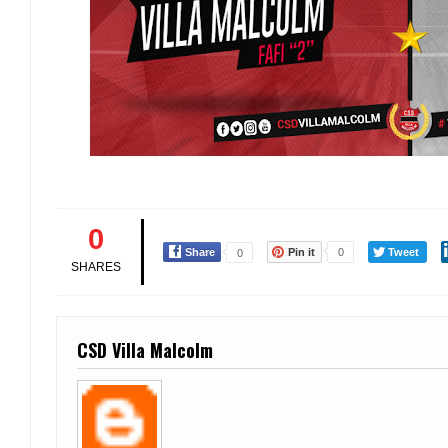
0
Share
Pin it
0
Tweet
0
SHARES
CSD Villa Malcolm