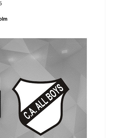
5
olm