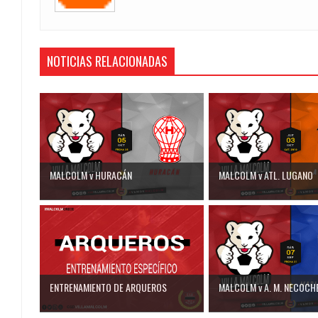
NOTICIAS RELACIONADAS
MALCOLM v HURACÁN
MALCOLM v ATL. LUGANO
ENTRENAMIENTO DE ARQUEROS
MALCOLM v A. M. NECOCH