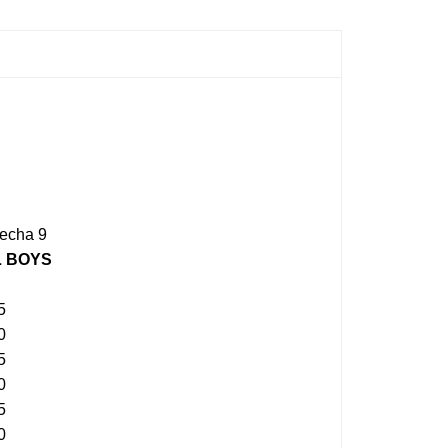
Fecha 9
L BOYS
5
0
5
0
5
0