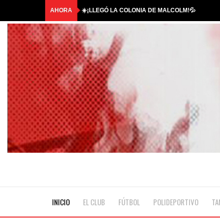
AHORA
BAR ABIERTO #29*
COMUNICADO OFICIAL
HASTA SIEMPRE, QUERIDO ANTONIO
🎟️RIFA TRICOLOR | GANADORES🎟️
☀️¡LLEGÓ LA COLONIA DE MALCOLM!💦
INICIO
EL CLUB
FÚTBOL
POLIDEPORTIVO
TA