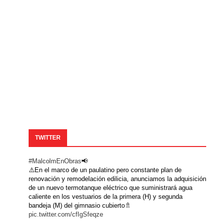
TWITTER
#MalcolmEnObras
📢
⚠️En el marco de un paulatino pero constante plan de
renovación y remodelación edilicia, anunciamos la adquisición
de un nuevo termotanque eléctrico que suministrará agua
caliente en los vestuarios de la primera (H) y segunda
bandeja (M) del gimnasio cubierto🚿
pic.twitter.com/cfIgSfeqze