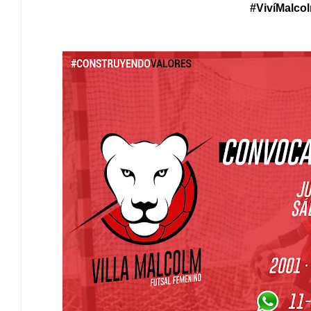
#VivíMalco