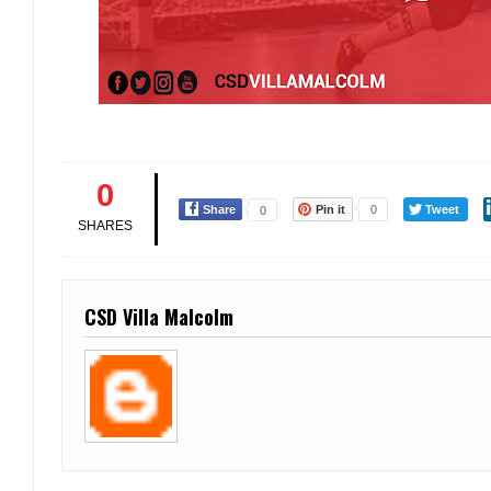
0
Share
Pin it
0
Tweet
0
SHARES
CSD Villa Malcolm