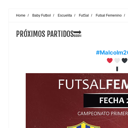
Home
/
Baby Futbol
/
Escuelita
/
FutSal
/
Futsal Femenino
/
PRÓXIMOS PARTIDOS🔜
#Malcolm2
❤
🤍
🖤