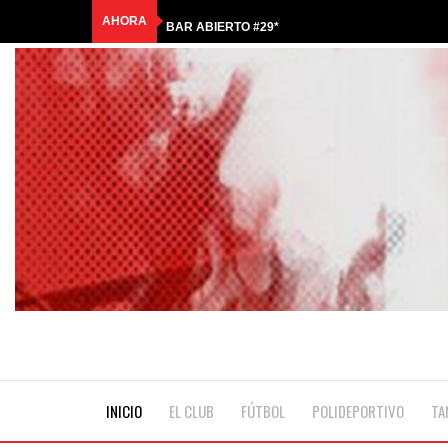
AHORA
BAR ABIERTO #29*
COMUNICADO OFICIAL
HASTA SIEMPRE, QUERIDO ANTONIO
🎟️RIFA TRICOLOR | GANADORES🎟️
☀️¡LLEGÓ LA COLONIA DE MALCOLM!💦
INICIO
EL CLUB
FÚTBOL
POLIDEPORTIVO
TA