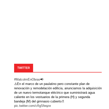
TWITTER
#MalcolmEnObras
📢
⚠️En el marco de un paulatino pero constante plan de
renovación y remodelación edilicia, anunciamos la adquisición
de un nuevo termotanque eléctrico que suministrará agua
caliente en los vestuarios de la primera (H) y segunda
bandeja (M) del gimnasio cubierto🚿
pic.twitter.com/cfIgSfeqze