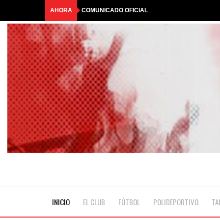
AHORA
COMUNICADO OFICIAL
HASTA SIEMPRE, QUERIDO ANTONIO
🎟️RIFA TRICOLOR | GANADORES🎟️
☀️¡LLEGÓ LA COLONIA DE MALCOLM!💦
BAR ABIERTO #29*
INICIO
EL CLUB
FÚTBOL
POLIDEPORTIVO
TA