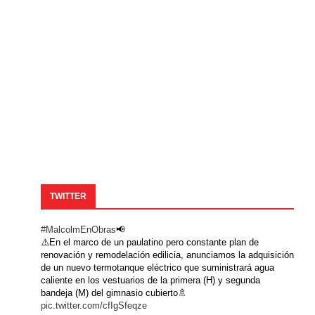
TWITTER
#MalcolmEnObras
📢
⚠️En el marco de un paulatino pero constante plan de
renovación y remodelación edilicia, anunciamos la adquisición
de un nuevo termotanque eléctrico que suministrará agua
caliente en los vestuarios de la primera (H) y segunda
bandeja (M) del gimnasio cubierto🚿
pic.twitter.com/cfIgSfeqze