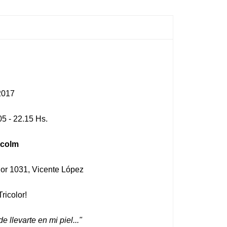
 2017
05 - 22.15 Hs.
lcolm
ador 1031, Vicente López
Tricolor!
e llevarte en mi piel..."