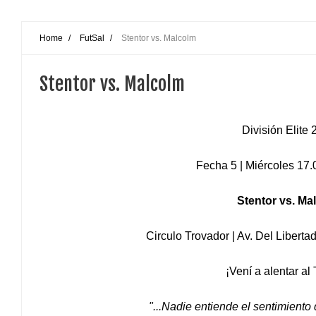
Home
/
FutSal
/
Stentor vs. Malcolm
Stentor vs. Malcolm
División Elite
Fecha 5 | Miércoles 17.
Stentor vs. Ma
Circulo Trovador | Av. Del Libert
¡Vení a alentar al 
"...Nadie entiende el sentimiento d