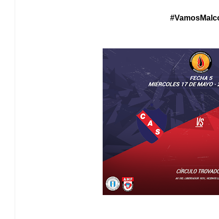
#Vam
osMalc